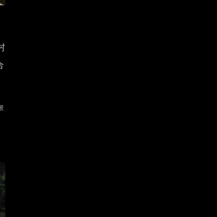
村
合
景