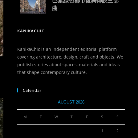
巴黎綠色都市復興傳說三部
曲
KANIKACHIC
KanikaChic is an independent editorial platform
covering architecture, design, craft and objects. We
publish stories about spaces, materials and ideas
that shape contemporary culture.
Calendar
AUGUST 2026
M
T
W
T
F
S
S
1
2