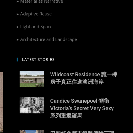
▸ Material as Narrative
▸ Adaptive Reuse
如
▸ Light and Space
▸ Architecture and Landscape
LATEST STORIES
Wildcoast Residence 讓一棟
房子真正住進澳洲海岸
Candice Swanepoel 領銜
Victoria’s Secret Very Sexy
系列重返羅馬