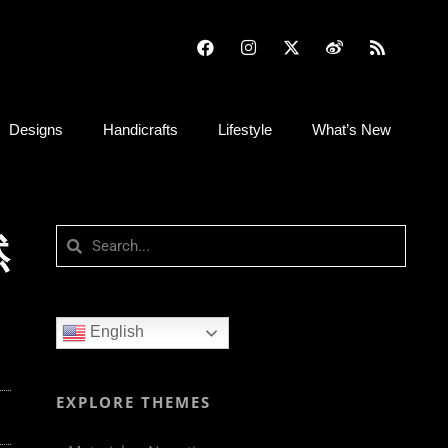
Designs
Handicrafts
Lifestyle
What’s New
然
English
EXPLORE THEMES