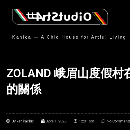
Kanika — A Chic House for Artful Living
ZOLAND 峨眉山度假
的關係
By
kanikachic
April 1, 2026
12:01 pm
No Comment