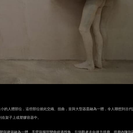
與真人大小的人體部位，這些部位彼此交織、扭曲，並與大型器皿融為一體，令人聯想到古代
列在架子上或塑膠容器中。
之中。這些雕塑與建築融為一體，手臂與腿部彎曲繞過拐角，引領觀者走向後方拱廊，拱廊內陳列