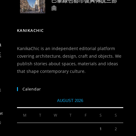
巴黎綠色都市復興傳說三部
曲
KANIKACHIC
a
KanikaChic is an independent editorial platform
延
covering architecture, design, craft and objects. We
publish stories about spaces, materials and ideas
that shape contemporary culture.
。
Calendar
也
AUGUST 2026
t
M
T
W
T
F
S
S
去
1
2