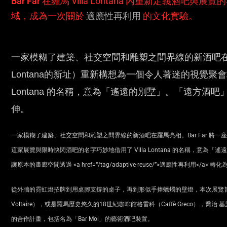
Bar Far
在羅馬 Villa Lontana 內重新定義酒
域，成為一次關於
適應性再利用
的文化實驗。
一家模糊了建築、社交空間和雕塑之間界線的新酒吧在羅馬亮
Lontana的新址）重新構想為一個令人著迷的視覺聚會
Lontana 的名稱，意為「遙遠的別墅」。「遠方酒吧」（ Bar
伸。
一家模糊了建築、社交空間和雕塑之間界線的新酒吧在羅馬亮相。Bar Far 將一座傳
這家展覽與限時快閃酒吧的名字巧妙地借用了 Villa Lontana 的名稱，意為「遙遠的別墅」。它
讓原本的畫廊空間透過
<a
href
=
“/tag/adaptive-reuse/”
>
適應性再利用
</a>
轉化為
從外牆的霓虹燈招牌到用桌腳支撐的桌子，再到形似手捧蠟燭的壁燈，本次展覽旨在
Voltaire），或是羅馬歷史悠久的18世紀咖啡館格雷科（Caffè Greco），喬治·基里
的合作計畫，包括名為「Bar Moi」的藝術酒吧裝置。