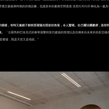
發光芒，呼應文藝復興時期的拱廊語彙，也讓原本的畫廊空間透過
適應性再利用
轉化為一處具
的模樣，有時又像鏡子般映照著陽光照射的角落，令人驚嘆。在
巴爾法爾畫廊，
這些
味。
「古羅馬和巴洛克式的奢華迴響與當代建築的簡潔以及彷彿來自未來的色彩交織
是廢墟，既是天堂又是地獄。”