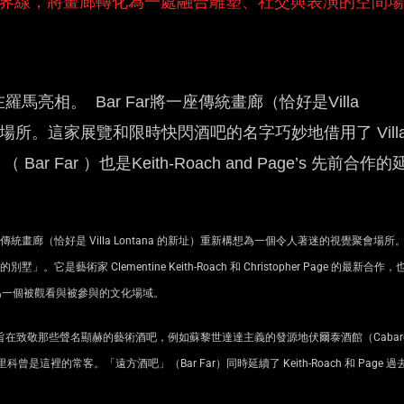
吧與展覽的界線，將畫廊轉化為一處融合雕塑、社交與表演的空間場
相。 Bar Far將一座傳統畫廊（恰好是Villa
場所。這家展覽和限時快閃酒吧的名字巧妙地借用了 Vill
 Far ）也是Keith-Roach and Page’s 先前合作的
統畫廊（恰好是 Villa Lontana 的新址）重新構想為一個令人著迷的視覺聚會場所
是藝術家 Clementine Keith-Roach 和 Christopher Page 的最新合作，
一個被觀看與被參與的文化場域。
致敬那些聲名顯赫的藝術酒吧，例如蘇黎世達達主義的發源地伏爾泰酒館（Cabare
科曾是這裡的常客。「遠方酒吧」（Bar Far）同時延續了 Keith-Roach 和 Page 過