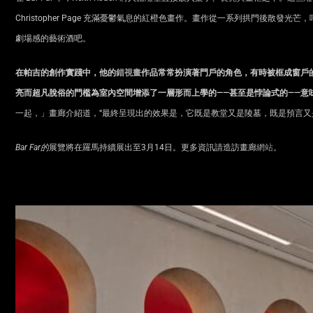
Christopher Page 充滿憂鬱氣息的紅橙色畫作。畫作從一系列拱門後散
劇場感的藝術酒吧。
在帕吉的創作實踐中，他的
錯視畫
作品常常扮演著門戶的角色，有時被框成窗戶
亮而超凡脫俗的門檻為室內空間增添了一層形而上學的
——
甚至是悖論式的
——
意
一起，」畫廊介紹道，“最終呈現出的效果是，它既是教堂又是陵墓，既是預言又
Bar Far
的
展覽將在羅馬持續展出至3月14日。更多資訊請造訪畫廊
網站
。