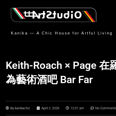
Kanika — A Chic House for Artful Living
Keith-Roach × Page 在
為藝術酒吧 Bar Far
By
kanikachic
April 2, 2026
12:01 am
No Comment