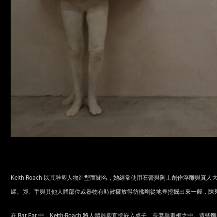
Keith-Roach 以其雕塑人物造型而聞名，她經常使用石膏與陶土創作浮雕
罐。腳、手與其他人體部位或器物有時被擺放得彷彿剛從地裡挖掘出來一般，陳
在 Bar Far 中，Keith-Roach 將人體雕塑直接嵌入桌子、長凳與畫框