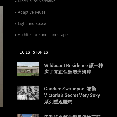
▸ Material as Narrative
▸ Adaptive Reuse
▸ Light and Space
▸ Architecture and Landscape
LATEST STORIES
Wildcoast Residence 讓一棟
房子真正住進澳洲海岸
Candice Swanepoel 領銜
Victoria’s Secret Very Sexy
系列重返羅馬