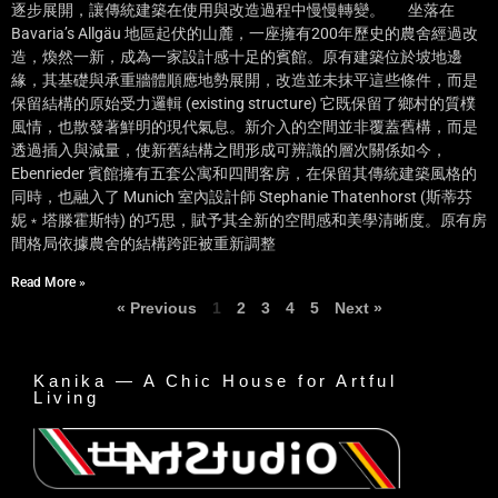
逐步展開，讓傳統建築在使用與改造過程中慢慢轉變。 坐落在
Bavaria’s Allgäu 地區起伏的山麓，一座擁有200年歷史的農舍經過改
造，煥然一新，成為一家設計感十足的賓館。原有建築位於坡地邊
緣，其基礎與承重牆體順應地勢展開，改造並未抹平這些條件，而是
保留結構的原始受力邏輯 (existing structure) 它既保留了鄉村的質樸
風情，也散發著鮮明的現代氣息。新介入的空間並非覆蓋舊構，而是
透過插入與減量，使新舊結構之間形成可辨識的層次關係如今，
Ebenrieder 賓館擁有五套公寓和四間客房，在保留其傳統建築風格的
同時，也融入了 Munich 室內設計師 Stephanie Thatenhorst (斯蒂芬
妮﹡塔滕霍斯特) 的巧思，賦予其全新的空間感和美學清晰度。原有房
間格局依據農舍的結構跨距被重新調整
Read More »
« Previous
1
2
3
4
5
Next »
Kanika — A Chic House for Artful
Living