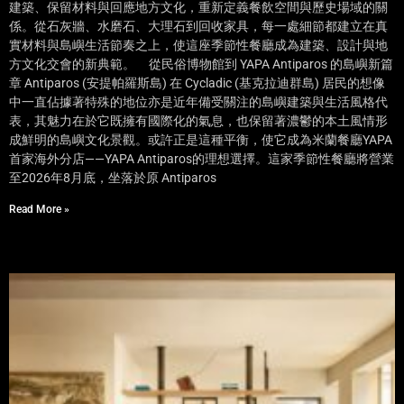
建築、保留材料與回應地方文化，重新定義餐飲空間與歷史場域的關
係。從石灰牆、水磨石、大理石到回收家具，每一處細節都建立在真
實材料與島嶼生活節奏之上，使這座季節性餐廳成為建築、設計與地
方文化交會的新典範。 從民俗博物館到 YAPA Antiparos 的島嶼新篇
章 Antiparos (安提帕羅斯島) 在 Cycladic (基克拉迪群島) 居民的想像
中一直佔據著特殊的地位亦是近年備受關注的島嶼建築與生活風格代
表，其魅力在於它既擁有國際化的氣息，也保留著濃鬱的本土風情形
成鮮明的島嶼文化景觀。或許正是這種平衡，使它成為米蘭餐廳YAPA
首家海外分店——YAPA Antiparos的理想選擇。這家季節性餐廳將營業
至2026年8月底，坐落於原 Antiparos
Read More »