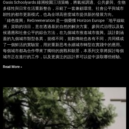
Oasis Schoolyards 綠洲校園三項策略，將氣候調適、公共參與、生物
多樣性與日常生活重新整合，示範了一套兼顧環境、社會公平與城市
韌性的都市更新模式，也為全球高密度城市提供新的發展方向。
「綠色復興」ReGreeneration 是一個榮獲 Horizon Europe「地平線歐
洲」資助的項目，意在透過基於自然的解決方案、參與式治理以及氣
候適應和社會公平的綜合方法，在九個城市推進城市復興。該計劃涵
蓋的九個城市類型各異，規模不同，規劃傳統也各有不同，共同構成
了一個鮮活的實驗室，用於重新思考永續城市轉型在實踐中的應用。
每個城市都為合作帶來了獨特的挑戰和願景，本系列文章將探討每個
城市正在進行的工作，以及更廣泛的設計界可以從中汲取哪些經驗。
Read More »