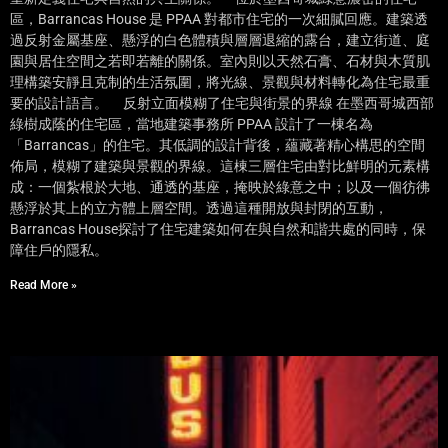
區，Barrancas House 是 PPAA 對都市住宅的一次細膩回應。建築透
過反射金屬基座、懸浮的白色體積與層層退縮的露台，建立街道、庭
園與居住空間之若即若離的關係。室內則以天然石膏、石材與木質肌
理構築安靜且克制的生活氛圍，將光線、景觀與材料轉化為住宅最重
要的設計語言。 反射立面模糊了住宅與街景的界線 在墨西哥城西部
綠樹成蔭的住宅區，當地建築事務所 PPAA 設計了一棟名為
「Barrancas」的住宅。其低調的設計背後，蘊藏著精心構思的空間
佈局，模糊了建築與景觀的界線。這棟三層住宅由對比鮮明的元素構
成：一個紮根於大地、通透的基座，掩映於綠意之中；以及一個彷彿
懸浮於其上的立方體上層空間。透過這種開放與封閉的互動，
Barrancas House探討了住宅建築如何在與自然和諧共處的同時，保
障住戶的隱私。
Read More »