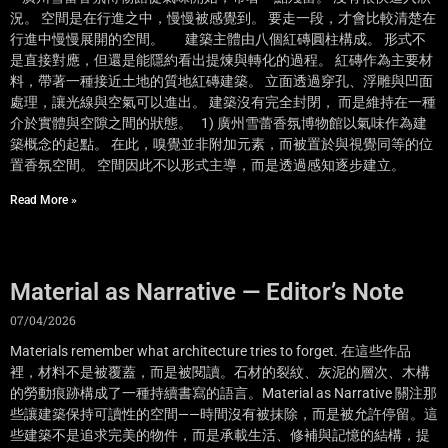
況。 空間是在行進之中，慢慢被感覺到。 要走一段，才會比較清楚在
行進中慢慢展開的空間。 建築主體由八個紅磚圓柱構成。 形式不
是直接對應，但還是能隱約看出提煉與轉化的過程。 紅磚作為主要材
料，帶著一種接近土地的質地紅磚建築。 立面透過穿孔、浮雕與凹面
處理，讓光線與空氣可以進出。 建築沒有完全封閉， 而是維持在一種
介於實體與空隙之間的狀態。 1) 廣州雪蕾香氛博物館以氣味作為建
築概念的起點。 在此，嗅覺並非附加元素，而被置於與視覺同等的位
置香氛空間。 空間因此不以形式主導，而是透過感知逐步建立。
Read More »
Material as Narrative — Editor’s Note
07/04/2026
Materials remember what architecture tries to forget. 在這些作品
裡，材料不是被覆蓋，而是被閱讀。石材的裂紋、灰泥的層次、木構
的勞動痕跡構成了一種持續書寫的語言。Material as Narrative 關注那
些讓建築保持可讀性的空間——時間沒有被抹除，而是被允許停留。這
些建築不是追求完美的物件，而是承載生活、修補與記憶的結構，提