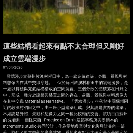
這些結構看起來有點不太合理但又剛好
成立雲端漫步
07/04/2026
雲端漫步於蘇州敦澳村稻田中，為一處充氣建築，身體、景觀與材
料想像力在其中交織穿越。 位於蘇州敦澳村稻田中的雲端漫步，是
一處以貨櫃與充氣結構構成的空間裝置。三個分散的體積落在田野之
中，形成一種介於建築與裝置之間的存在，身體、景觀與材料想像力
在其中交織 Material as Narrative。 「雲端漫步」坐落於中國蘇州附
近的敦澳村稻田之中，由三座小型建築組成。與其說是實際的建築，
不如說是身體、景觀和想像力之間一種比較輕的交會。該項目由蘇州
的 先看到一個怪東西 Practice on Earth 建築事務所與墨爾本的
Increments Studio 共同設計，作為當地農業與文化復興計畫的一部
分，取代了原本散落的廢棄建物。看起來有點不太確定是不是固定的