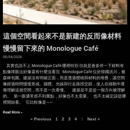
這個空間看起來不是新建的反而像材料
慢慢留下來的 Monologue Café
06/04/2026
其實也說不上 Monologue Café 哪裡特別 但就是會多停一下材料有
點像障眼法好像還有什麼沒看完 Monologue Café 位於韓國洪川，被
森林包圍。建築沒有明確正面，而是透過體積與材料的堆疊，讓空間
像經過時間慢慢形成。牆體、光線與行走路徑交錯，使人在移動中逐
漸理解這個空間，而不是一次看懂。 建築並不是從一個方向被理解
的。 第一眼通常抓不到重點，好像也不太需要。 也不太確定該從哪
裡開始看。 它比較像是——
Read More »
« Previous
1
2
3
4
5
Next »