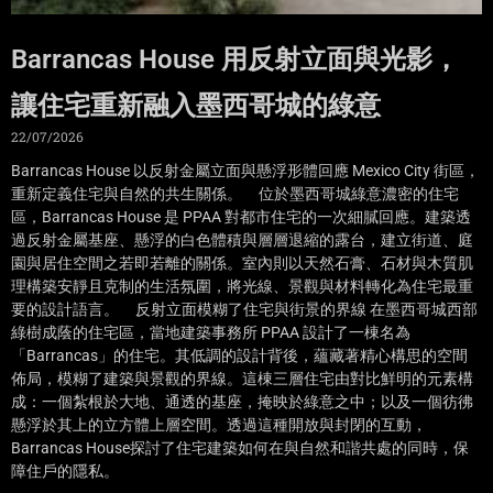
Barrancas House 用反射立面與光影，
讓住宅重新融入墨西哥城的綠意
22/07/2026
Barrancas House 以反射金屬立面與懸浮形體回應 Mexico City 街區，
重新定義住宅與自然的共生關係。 位於墨西哥城綠意濃密的住宅
區，Barrancas House 是 PPAA 對都市住宅的一次細膩回應。建築透
過反射金屬基座、懸浮的白色體積與層層退縮的露台，建立街道、庭
園與居住空間之若即若離的關係。室內則以天然石膏、石材與木質肌
理構築安靜且克制的生活氛圍，將光線、景觀與材料轉化為住宅最重
要的設計語言。 反射立面模糊了住宅與街景的界線 在墨西哥城西部
綠樹成蔭的住宅區，當地建築事務所 PPAA 設計了一棟名為
「Barrancas」的住宅。其低調的設計背後，蘊藏著精心構思的空間
佈局，模糊了建築與景觀的界線。這棟三層住宅由對比鮮明的元素構
成：一個紮根於大地、通透的基座，掩映於綠意之中；以及一個彷彿
懸浮於其上的立方體上層空間。透過這種開放與封閉的互動，
Barrancas House探討了住宅建築如何在與自然和諧共處的同時，保
障住戶的隱私。