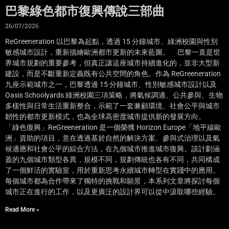
巴黎綠色都市復興傳說三部曲
26/07/2026
ReGreeneration 以巴黎為起點，透過 15 分鐘城市、綠洲校園與性別
敏感城市設計，重新描繪歐洲都市更新的未來藍圖。 巴黎一直是世
界城市規劃的重要參考，但真正讓這座城市持續進化的，並非大型新
建設，而是不斷重新定義既有公共空間的角色。作為 ReGreeneration
九座示範城市之一，巴黎透過 15 分鐘城市、性別敏感城市設計以及
Oasis Schoolyards 綠洲校園三項策略，將氣候調適、公共參與、生物
多樣性與日常生活重新整合，示範了一套兼顧環境、社會公平與城市
韌性的都市更新模式，也為全球高密度城市提供新的發展方向。
「綠色復興」ReGreeneration 是一個榮獲 Horizon Europe「地平線歐
洲」資助的項目，意在透過基於自然的解決方案、參與式治理以及氣
候適應和社會公平的綜合方法，在九個城市推進城市復興。該計劃涵
蓋的九個城市類型各異，規模不同，規劃傳統也各有不同，共同構成
了一個鮮活的實驗室，用於重新思考永續城市轉型在實踐中的應用。
每個城市都為合作帶來了獨特的挑戰和願景，本系列文章將探討每個
城市正在進行的工作，以及更廣泛的設計界可以從中汲取哪些經驗。
Read More »