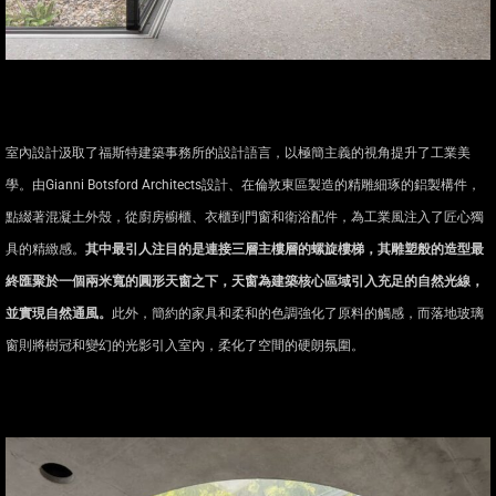
室內設計汲取了福斯特建築事務所的設計語言，以極簡主義的視角提升了工業美
學。由Gianni Botsford Architects設計、在倫敦東區製造的精雕細琢的鋁製構件，
點綴著混凝土外殼，從廚房櫥櫃、衣櫃到門窗和衛浴配件，為工業風注入了匠心獨
具的精緻感。
其中最引人注目的是連接三層主樓層的螺旋樓梯，其雕塑般的造型最
終匯聚於一個兩米寬的圓形天窗之下，天窗為建築核心區域引入充足的自然光線，
並實現自然通風。
此外，簡約的家具和柔和的色調強化了原料的觸感，而落地玻璃
窗則將樹冠和變幻的光影引入室內，柔化了空間的硬朗氛圍。