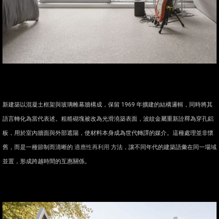
新建築以混凝土框架與玻璃帷幕牆構成，保留 1969 年擴建的結構邏輯，同時將其
語言轉化為當代表述。粗糙砌塊被改為光滑澆築表面，波紋金屬重新詮釋為穿孔鋁
板，用於室內牆面與外部遮陽，使材料本身成為世代轉譯的媒介。這種處理並非懷
舊，而是一種節制而清晰的
適應性再利用
方法，讓不同年代的建築語彙在同一場域
並置，形成跨越時間的互惠關係。