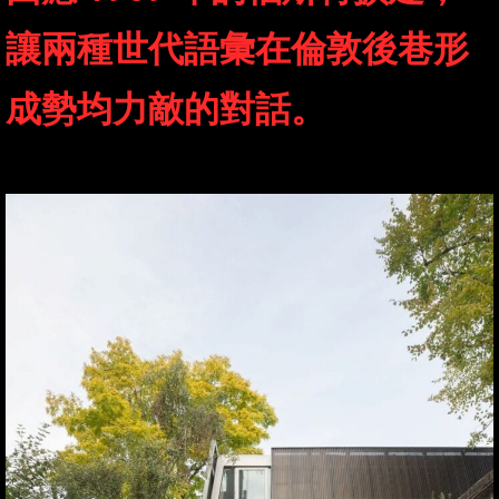
讓兩種世代語彙在倫敦後巷形
成勢均力敵的對話。