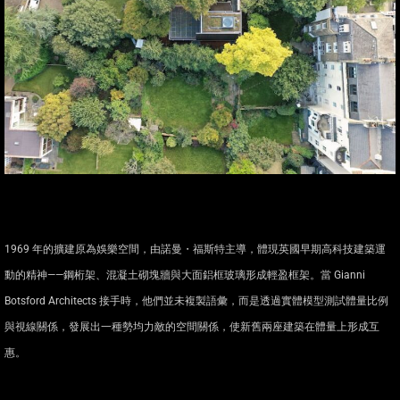
1969 年的擴建原為娛樂空間，由諾曼・福斯特主導，體現英國早期高科技建築運
動的精神——鋼桁架、混凝土砌塊牆與大面鋁框玻璃形成輕盈框架。當 Gianni
Botsford Architects 接手時，他們並未複製語彙，而是透過實體模型測試體量比例
與視線關係，發展出一種勢均力敵的空間關係，使新舊兩座建築在體量上形成互
惠。