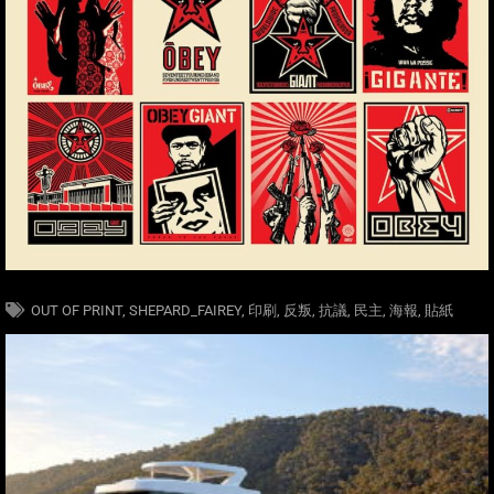
OUT OF PRINT
,
SHEPARD_FAIREY
,
印刷
,
反叛
,
抗議
,
民主
,
海報
,
貼紙