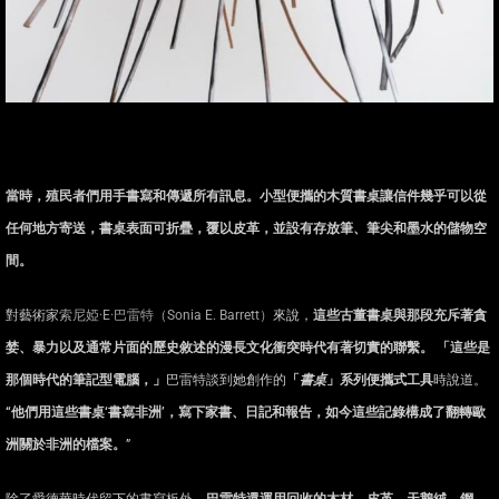
當時，殖民者們用手書寫和傳遞所有訊息。小型便攜的木質書桌讓信件幾乎可以從
任何地方寄送，書桌表面可折疊，覆以皮革，並設有存放筆、筆尖和墨水的儲物空
間。
對藝術家
索尼婭·E·巴雷特（Sonia E. Barrett）
來說，
這些古董書桌與那段充斥著貪
婪、暴力以及通常片面的歷史敘述的漫長文化衝突時代有著切實的聯繫。
「這些是
那個時代的筆記型電腦，」
巴雷特談到她創作的
「
書桌
」系列便攜式工具
時說道。
“
他們用這些書桌
‘
書寫非洲
’
，寫下家書、日記和報告，如今這些記錄構成了
翻轉
歐
洲關於非洲的檔案。
”