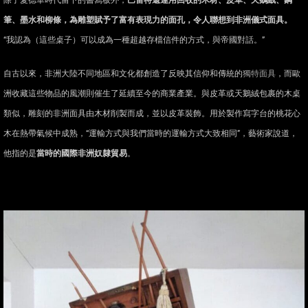
除了愛德華時代留下的書寫板外，
巴雷特還運用回收的木材、皮革、天鵝絨、鋼
筆、墨水和柳條，為雕塑賦予了富有表現力的面孔，令人聯想到非洲儀式面具。
“我認為（這些桌子）可以成為一種超越存檔信件的方式，與帝國對話。”
自古以來，非洲大陸不同地區和文化都創造了反映其信仰和傳統的
獨特面具
，而歐
洲收藏這些物品的風潮則催生了延續至今的商業產業。與皮革或天鵝絨包裹的木桌
類似，雕刻的非洲面具由木材削製而成，並以皮革裝飾。用於製作寫字台的桃花心
木在熱帶氣候中成熟，“運輸方式與我們當時的運輸方式大致相同”，藝術家說道，
他指的是
當時的國際非洲奴隸貿易
。