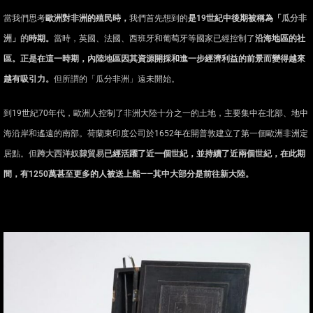
當我們思考
歐洲對非洲的殖民時，
我們首先想到的
是
19
世紀中後期被稱為「
瓜分非
洲」的
時期。
當時，英國、法國、西班牙和葡萄牙等國家已經控制了
沿海地區的社
區。正是在這一時期，內陸地區因其資源開採和進一步經濟利益的前景而變得越來
越有吸引力。
但所謂的「瓜分非洲」遠未開始。
到19世紀70年代，歐洲人控制了非洲大陸十分之一的土地，主要集中在北部、地中
海沿岸和遙遠的南部。荷蘭東印度公司於1652年在開普敦建立了第一個歐洲非洲定
居點。但
跨大西洋奴隸貿易
已經活躍了近一個世紀，並持續了近兩個世紀，在此期
間，有1250萬甚至更多的人被送上船——其中大部分是前往新大陸。