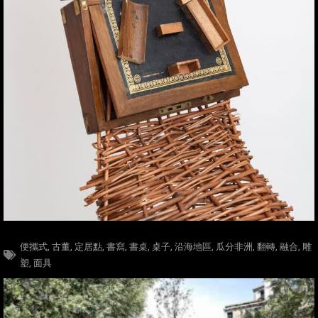
便攜式
,
古董
,
定居點
,
書寫
,
書桌
,
桌子
,
沿海地區
,
瓜分非洲
,
翻轉
,
融合
,
雕
塑
,
面具