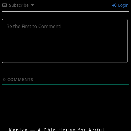
Subscribe
Login
0
COMMENTS
Kanika — A Chic House for Artful