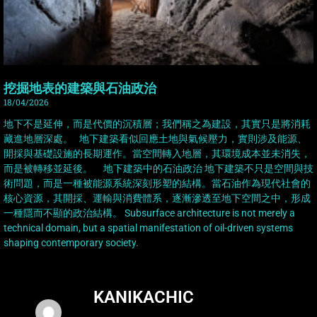
挖掘地表的建築與石油政治
18/04/2026
地下不是延伸，而是代價的沉積層；我們稱之為建設，其實只是將消耗
藏進地層深處。 地下建築看似回應土地與氣候壓力，實則涉及能源、
開採與基礎設施的長期運作。當空間轉入地層，其環境成本並未消失，
而是被轉移並延後。 地下建築中的石油政治 地下建築不只是空間與技
術問題，而是一種被能源系統深刻形塑的結構。當石油作為現代社會的
核心資源，其開採、運輸與消費體系，逐漸滲透至地下空間之中，形成
一種隱而不顯的政治結構。 Subsurface architecture is not merely a
technical domain, but a spatial manifestation of oil-driven systems
shaping contemporary society.
KANIKACHIC