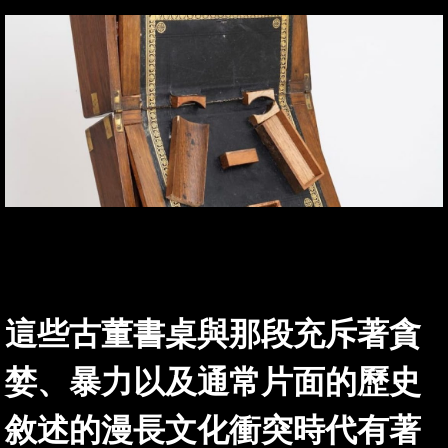
這些古董書桌與那段充斥著貪
婪、暴力以及通常片面的歷史
敘述的漫長文化衝突時代有著