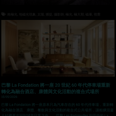
南極光
,
地磁光現象
,
太陽
,
捕捉
,
攝影師
,
極光
,
極大期
,
磁暴
,
視覺
巴黎 La Fondation 將一座 20 世紀 60 年代停車場重新
轉化為融合酒店、康體與文化活動的複合式場所
15/05/2026
巴黎 La Fondation 將一座原本只為汽車存在的 60 年代停車場，重新轉
化為融合酒店、康體、餐飲與文化活動的複合式公共場所，讓粗獷混凝
土結構再次回到城市日常之中。 巴黎 Les Batignolles 街區中的 La