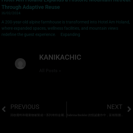
Through Adaptive Reuse
16/02/2024
A 200-year-old alpine farmhouse is transformed into Hotel Am Holand,
where expanded spaces, wellness facilities, and mountain views
redefine the guest experience. Expanding
KANIKACHIC
All Posts »
PREVIOUS
NEXT
回收廢料和廢棄物被製成一系列奇特金屬動物
Sabrina Bockler 的怪誕畫作中，富裕階層的風俗場景爆發成混亂