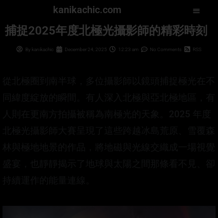
kanikachic.com
捕捉2025年度北極光攝影師的精彩時刻
By
kanikachic
December 24, 2025
12:23 am
No Comments
RSS
從北極圈到南半球，多位攝影師以鏡頭捕捉極光在不
同緯度綻放的瞬間。有人深入北極與亞北極地區，有
人則在更南方拍攝被稱為南極光的天象。2025 年度
北極光攝影師大賽呈現了這些跨越冰島荒原、雪覆森
林與極地地景的作品，將地磁與光線交織成一場視覺
盛宴，也靜靜揭示了地球與太陽之間那條看不見、卻
持續運作的能量連線。