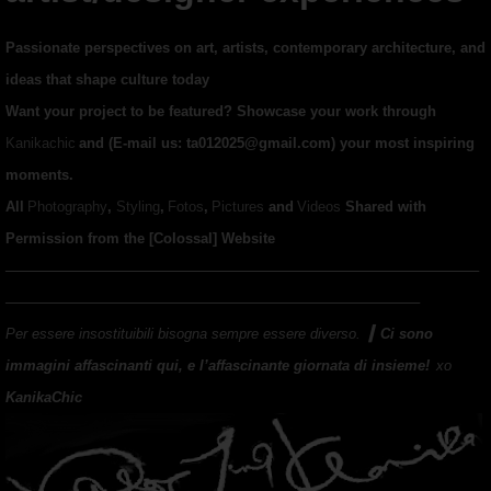
Passionate perspectives on art, artists, contemporary architecture, and
ideas that shape culture today
Want your project to be featured? Showcase your work through
Kanikachic
and (E-mail us:
ta012025@gmail.com
) your most inspiring
moments.
All
Photography
,
Styling
,
Fotos
,
Pictures
and
Videos
Shared with
Permission from the [Colossal] Website
────────────────────────────────────────────────
──────────────────────────────────────────
Per essere insostituibili bisogna sempre essere diverso.
▎
Ci sono
immagini affascinanti qui, e l’affascinante giornata di insieme!
xo
KanikaChic