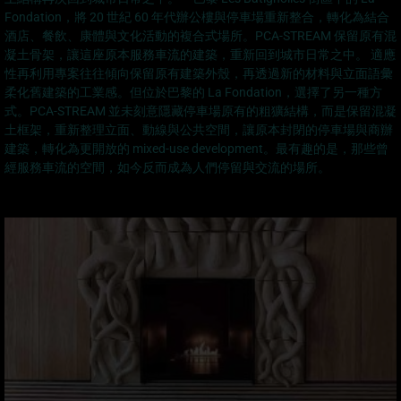
Fondation，將 20 世紀 60 年代辦公樓與停車場重新整合，轉化為結合
酒店、餐飲、康體與文化活動的複合式場所。PCA-STREAM 保留原有混
凝土骨架，讓這座原本服務車流的建築，重新回到城市日常之中。 適應
性再利用專案往往傾向保留原有建築外殼，再透過新的材料與立面語彙
柔化舊建築的工業感。但位於巴黎的 La Fondation，選擇了另一種方
式。PCA-STREAM 並未刻意隱藏停車場原有的粗獷結構，而是保留混凝
土框架，重新整理立面、動線與公共空間，讓原本封閉的停車場與商辦
建築，轉化為更開放的 mixed-use development。最有趣的是，那些曾
經服務車流的空間，如今反而成為人們停留與交流的場所。