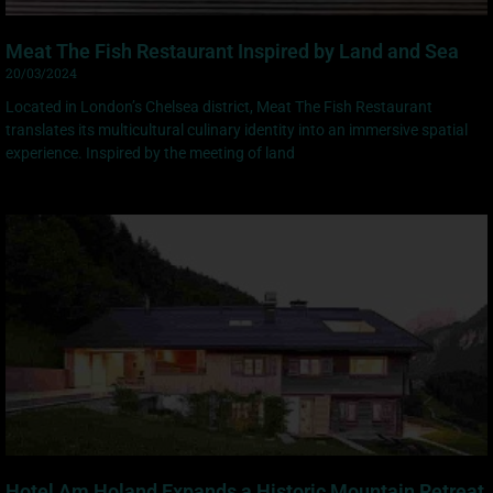
Meat The Fish Restaurant Inspired by Land and Sea
20/03/2024
Located in London’s Chelsea district, Meat The Fish Restaurant
translates its multicultural culinary identity into an immersive spatial
experience. Inspired by the meeting of land
Hotel Am Holand Expands a Historic Mountain Retreat