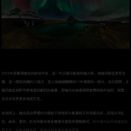
2025
年是觀測極光的絕佳年份，這一年太陽活動達到極大期，地磁活動也異常活
躍。這一階段持續約
12
個月，是
太陽
磁極翻轉的
11
年週期的一部分。在此期間，太
陽活動從相對平靜過渡到劇烈的磁暴，而極光在磁暴期間會變得格外強烈、頻繁，
並且在世界更多地區可見。
在地球上，極光是由帶電的太陽粒子與地球大氣層相互作用產生的，呈現出洋紅
色、綠色、紫色、紅色和藍色等各種發光形狀和運動模式。
有些極光如同幕簾般掠
過天空，扭曲成螺旋狀，而有些則更像光線或星爆。