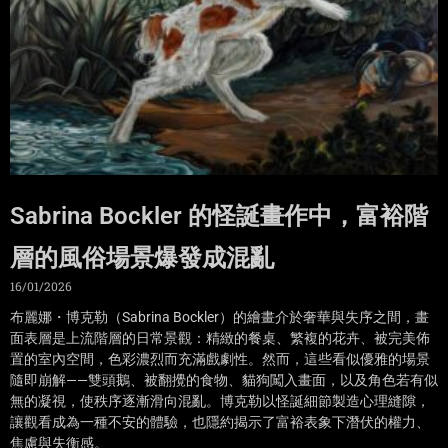
Sabrina Bockler 的怪誕畫作中，富裕階
層的風俗場景爆發成混亂
16/01/2026
布麗娜・博克勒（Sabrina Bockler）的繪畫介於奢華與失序之間，畫
面表層是上流階層的日常景觀：精緻的餐桌、繁複的花卉、被完美佈
置的室內空間，色彩濃烈而充滿戲劇性。然而，這些看似優雅的場景
隨即崩解——雙頭鵝、被翻攪的食物、貓狗闖入畫面，以及角色若有似
無的凝視，使秩序逐漸滑向混亂。博克勒以怪誕細節製造心理縫隙，
讓觀看成為一種不安的體驗，也隱約揭示了富裕表象下潛伏的權力、
焦慮與失衡感。