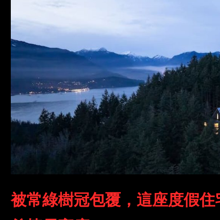
被常綠樹冠包覆，這座度假住