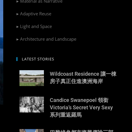
▸ Material as Narrative
▸ Adaptive Reuse
▸ Light and Space
▸ Architecture and Landscape
LATEST STORIES
Wildcoast Residence 讓一棟
房子真正住進澳洲海岸
Candice Swanepoel 領銜
Victoria’s Secret Very Sexy
系列重返羅馬