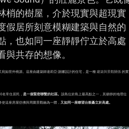
林梢的樹屋，介於現實與超現實
度假居所刻意模糊建築與自然的
點，也如同一座靜靜佇立於高處
看與共存的想像。
卻又宛如世外桃源。這座由建築師達莉亞·謝娜設計的住宅，是一種
建築與景觀關係
的實
0名常住居民，
是一個緊密聯繫的社區。
該島位於島上最高點之一，其僻靜的地理位
終使這座房屋彷彿與周圍景觀融為一體，
又如同一座瞭望台般矗立於高處。