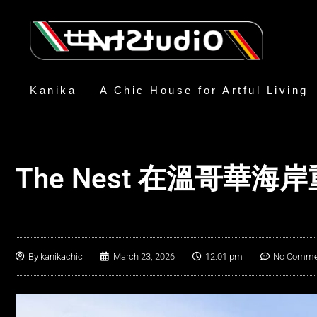
Kanika — A Chic House for Artful Living
The Nest 在溫哥華
By
kanikachic
March 23, 2026
12:01 pm
No Comme