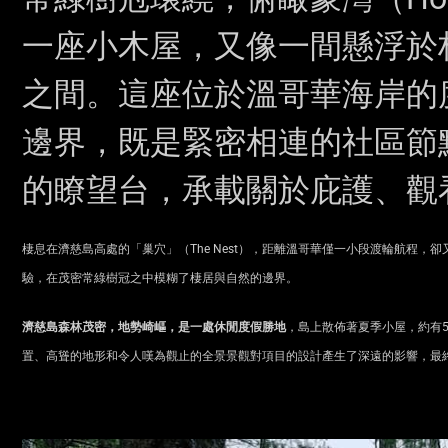
一座小木屋，又像一間懸浮於
之間。這座位於溫哥華海岸的
邊界，既是緊密相連的社區節
的瞭望台，承載關於庇護、觀
棲息在濟慈島高處的「巢穴」（The Nest），距離溫哥華僅一小段渡輪航程，
驗，在茂密常綠樹冠之中模糊了棲居與自然的邊界。
濟慈島森林茂密，地勢崎嶇，是一處休閒度假勝地
，島上散佈著夏季小屋，約有5
置、高聳的地形和令人嘆為觀止的全景景觀對項目的設計產生了深遠的影響，最