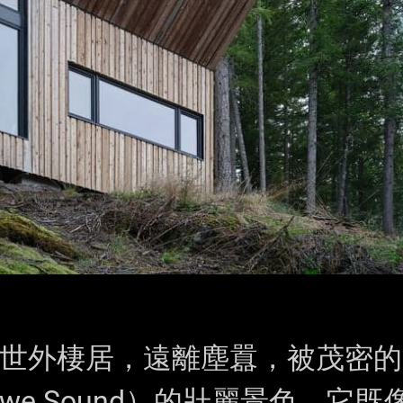
林間的世外棲居，遠離塵囂，被茂密的
e Sound）的壯麗景色。它既