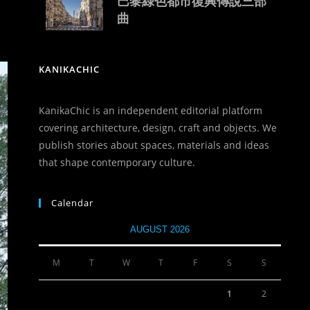
巴黎綠色都市復興傳說三部
曲
KANIKACHIC
KanikaChic is an independent editorial platform
covering architecture, design, craft and objects. We
publish stories about spaces, materials and ideas
that shape contemporary culture.
Calendar
AUGUST 2026
M
T
W
T
F
S
S
1
2