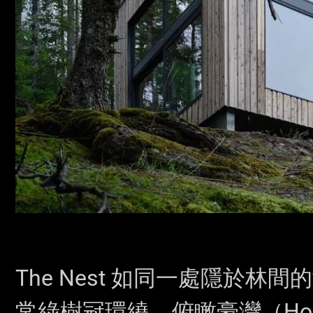
The Nest 如同一處隱於
常綠樹冠環繞，俯瞰豪灣（How