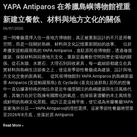
YAPA Antiparos 在希臘島嶼博物館裡重
新建立餐飲、材料與地方文化的關係
06/07/2026
當一間餐廳選擇入住一座地方博物館，真正被重新設計的不只是用餐
空間，而是一段關於島嶼、材料與文化記憶重新開始的故事。 位於
希臘安提帕羅斯島的 YAPA Antiparos，進駐原民俗博物館，透過修復
建築、保留材料與回應地方文化，重新定義餐飲空間與歷史場域的關
係。從石灰牆、水磨石、大理石到回收家具，每一處細節都建立在真
實材料與島嶼生活節奏之上，使這座季節性餐廳成為建築、設計與地
方文化交會的新典範。 從民俗博物館到 YAPA Antiparos 的島嶼新篇
章 Antiparos (安提帕羅斯島) 在 Cycladic (基克拉迪群島) 居民的想像
中一直佔據著特殊的地位亦是近年備受關注的島嶼建築與生活風格代
表，其魅力在於它既擁有國際化的氣息，也保留著濃鬱的本土風情形
成鮮明的島嶼文化景觀。或許正是這種平衡，使它成為米蘭餐廳YAPA
首家海外分店——YAPA Antiparos的理想選擇。這家季節性餐廳將營業
至2026年8月底，坐落於原 Antiparos
Read More »