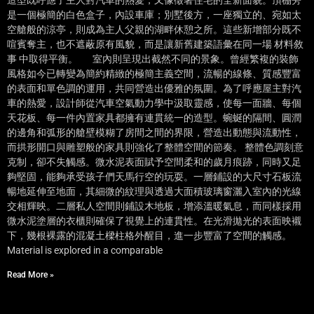
是一個極簡的白色盒子，內設車庫；別墅後方，一座獨立的、宛如太
空艙般的涼亭，則成為主人父親的湖畔休憩之所。這些新增部分既不
喧賓奪主，也不遮蔽原有風貌，而是讓新舊建築語彙在同一場 材料敘
事 中取得平衡。 室內則呈現出截然不同的景象。曾經繁複的裝飾
風格如今已轉變為簡約精緻的極簡主義空間，流暢的線條、質感豐富
的表面和單色調的運用，共同營造出優雅的氛圍。為了呼應屋主對汽
車的熱愛，設計師從汽車空氣動力學中汲取靈感，使每一面牆、每個
天花板、每一件內置家具都擁有連貫統一的造型。蜿蜒的隔間、圓潤
的邊角和弧形的艙壁模糊了房間之間的界限，營造出動態與流動性，
而拱形開口與雕塑般的家具則強化了整體空間的節奏。 整體色調刻意
克制，卻不失觸感。微水泥表面賦予空間柔和的歲月痕跡，同時又足
夠堅固，能夠承受孩子們天馬行空的玩耍。一層鋪設的大尺寸石板流
暢地延伸至地面，其細微的紋理與透過大面積玻璃窗灑入室內的光線
交相輝映。二層私人空間則鋪設木地板，增添溫暖氣息，而同樣採用
微水泥塗層的衣櫃則確保了視覺上的連貫性。在光滑拋光的表面映襯
下，幾根裸露的混凝土樑柱格外醒目，進一步豐富了空間的觸感。
Material is explored in a comparable
Read More »