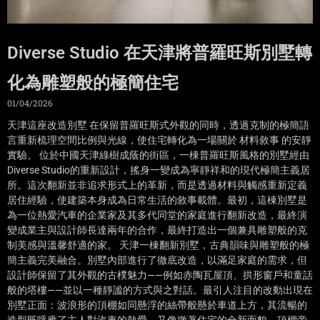
Diverse Studio 在天津將普羅旺斯別墅轉
化為雕塑般的極簡住宅
01/04/2026
天津這座改造別墅 在保留普羅旺斯式外觀的同時，透過克制的極簡語
言重新梳理空間比例與光線，使住宅轉化為一場關於 材料敘事 的安靜
實驗。 位於中國天津綠樹成蔭的街區，一棟普羅旺斯風格的別墅經由
Diverse Studio的重新設計，搖身一變成為寧靜祥和的現代極簡主義居
所。這次翻新並非追求形式上的革新，而是透過材料與觸感重新定義
居住經驗，使建築本身成為日常生活的敘事載體。最初，這棟別墅是
為一位熱愛汽車的企業家及其多代同堂的家庭進行翻新改造，最終演
變成業主與設計師長達兩年的合作，最終打造出一個兼具雕塑般的克
制美感與溫馨舒適的家。 天津一棟翻新別墅，古典韻味與雕塑般的極
簡主義完美融合。別墅內部進行了徹底改造，以滿足家庭的需求，但
設計師保留了其外觀的古樸魅力——例如赤陶瓦屋頂、拱形窗戶和童話
般的塔樓——並以一種靜謐的方式與之對話。最引人注目的改動出現在
別墅正面：波浪形的頂棚如同懸浮的絲帶般懸於車道上方，其流暢的
造型既呼應了主人對汽車的熱愛，又像徵著住宅的全新面貌。頂棚旁