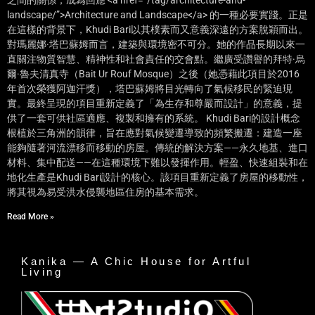
landscape/”>Architecture and Landscape</a> 的一種必要實踐。正是
在這樣的背景下，Khudi Bari以其樸素而又意義深遠的方案脫穎而出。
對瑪麗娜·塔巴蘇姆而言，建築與環境密不可分。她的作品長期以來一
直關注物質智慧、精神性和社會責任的交會點。繼廣受讚譽的拜特·烏
爾·魯夫清真寺（Bait Ur Rouf Mosque）之後（她憑藉此項目於2016
年首次榮獲阿迦汗獎），塔巴蘇姆將目光轉向了氣候移民的緊迫現
實。最終呈現的項目重新定義了「為生存和尊嚴而設計」的意義，提
供了一套可供社區適應、複製和擁有的系統。 Khudi Bari的設計概念
根植於三角洲的韻律，旨在應對氣候變遷導致的頻繁搬遷：建造一座
能夠隨著河流漂移而移動的房屋。傳統的解決方案——永久地基、進口
材料、集中配送——在這種環境下難以發揮作用。輕盈、快速組裝和在
地化生產是Khudi Bari設計的核心。該項目重新定義了房屋的移動性，
將其視為易受洪水侵襲地區住房的基本需求。
Read More »
Kanika — A Chic House for Artful
Living