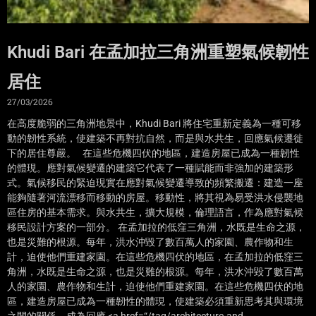
Khudi Bari 在孟加拉三角洲重塑氣候韌性
居住
27/03/2026
在高度脆弱的三角洲地景中，Khudi Bari 將住宅重新定義為一種可移
動的韌性系統，使建築不再對抗自然，而是與水共生，回應氣候遷徙
下的居住尊嚴。 在這些危機四伏的地區，建造房屋已成為一種韌性
的體現。應對氣候變遷的建築它代表了一種賦能而非強加的建築形
式。氣候移民的緊迫現實在應對氣候變遷導致的頻繁搬遷：建造一座
能夠隨著河流漂移而移動的房屋。移動性，將其視為易受洪水侵襲地
區住房的基本需求。與水共生，擴大規模，倫理語言，作為應對氣候
移民設計方案的一部分。 在孟加拉的低窪三角洲，水既是生命之源，
也是災難的根源。每年，洪水沖毀了數百萬人的家園、農作物和生
計，迫使他們重建家園。在這些危機四伏的地區，在孟加拉的低窪三
角洲，水既是生命之源，也是災難的根源。每年，洪水沖毀了數百萬
人的家園、農作物和生計，迫使他們重建家園。在這些危機四伏的地
區，建造房屋已成為一種韌性的體現，使建築必須重新思考其與環境
之間的關係，成為回應 <a href=“/tag/architecture-and-