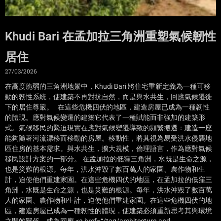
Khudi Bari 在孟加拉三角洲重塑氣候韌性
居住
27/03/2026
在高度脆弱的三角洲地景中，Khudi Bari 將住宅重新定義為一種可移
動的韌性系統，使建築不再對抗自然，而是與水共生，回應氣候遷徙
下的居住尊嚴。 在這些危機四伏的地區，建造房屋已成為一種韌性
的體現。應對氣候變遷的建築它代表了一種賦能而非強加的建築形
式。氣候移民的緊迫現實在應對氣候變遷導致的頻繁搬遷：建造一座
能夠隨著河流漂移而移動的房屋。移動性，將其視為易受洪水侵襲地
區住房的基本需求。與水共生，擴大規模，倫理語言，作為應對氣候
移民設計方案的一部分。 在孟加拉的低窪三角洲，水既是生命之源，
也是災難的根源。每年，洪水沖毀了數百萬人的家園、農作物和生
計，迫使他們重建家園。在這些危機四伏的地區，在孟加拉的低窪三
角洲，水既是生命之源，也是災難的根源。每年，洪水沖毀了數百萬
人的家園、農作物和生計，迫使他們重建家園。在這些危機四伏的地
區，建造房屋已成為一種韌性的體現，使建築必須重新思考其與環境
之間的關係，成為回應 <a href=“/tag/architecture-and-