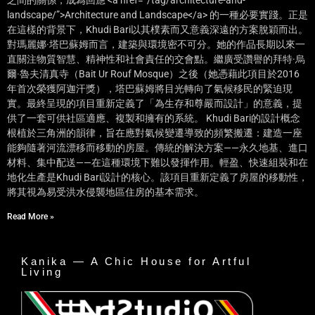
landscape/”>Architecture and Landscape</a> 的一種必要實踐。正是
在這樣的背景下，Khudi Bari以其樸素而又意義深遠的方案脫穎而出。
對瑪麗娜·塔巴蘇姆而言，建築與環境密不可分。她的作品長期以來一
直關注物質智慧、精神性和社會責任的交會點。繼廣受讚譽的拜特·烏
爾·魯夫清真寺（Bait Ur Rouf Mosque）之後（她憑藉此項目於2016
年首次榮獲阿迦汗獎），塔巴蘇姆將目光轉向了氣候移民的緊迫現
實。最終呈現的項目重新定義了「為生存和尊嚴而設計」的意義，提
供了一套可供社區適應、複製和擁有的系統。 Khudi Bari的設計概念
根植於三角洲的韻律，旨在應對氣候變遷導致的頻繁搬遷：建造一座
能夠隨著河流漂移而移動的房屋。傳統的解決方案——永久地基、進口
材料、集中配送——在這種環境下難以發揮作用。輕盈、快速組裝和在
地化生產是Khudi Bari設計的核心。該項目重新定義了房屋的移動性，
將其視為易受洪水侵襲地區住房的基本需求。
Read More »
Kanika — A Chic House for Artful
Living