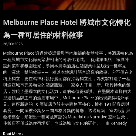
Melbourne Place Hotel 將城市文化轉化
為一種可居住的材料敘事
28/03/2026
Melbourne Place 透過建築語彙與室內細節的整體敘事，將酒店轉化為
一種與城市文化節奏緊密相連的可居住場域。 從建築風格、家具陳
設到菜單和氛圍燈光，墨爾本廣場酒店在酒店業中呈現出一種罕見
的、渾然一體的敘事——一種以本地設計語言譜寫的敘事。它不僅在名
稱上獨立，更在精神和執行層面都保持著獨立性，為賓客打造了一種
與這座城市完美融合的酒店體驗。一家令人耳目一新、獨具特色的飯
店，體現了墨爾本的文化活力，這的確值得稱讚。 在墨爾本這樣由大
型連鎖品牌主導的酒店市場中，Melbourne Place 的出現顯得格外罕
見。這座新建的 16 層飯店位於中央商務區核心，擁有 191 間客房與
套房、一間頂樓公寓及三間風格各異的餐廳，透過建築、室內設計與
藝術整合，形塑出一種可被閱讀的 Material as Narrative 空間語彙，
使飯店不僅成為住宿場所，也成為城市文化的延伸。 由 Kennedy
Read More »