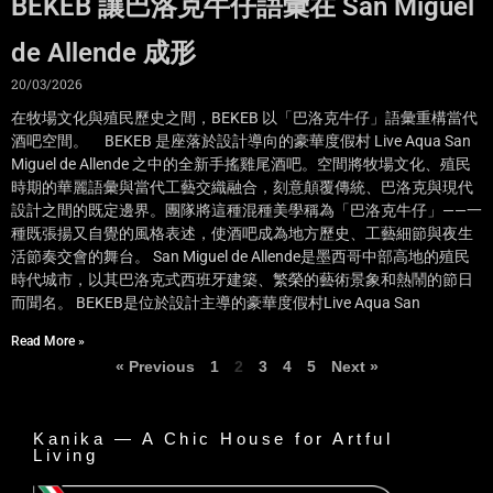
BEKEB 讓巴洛克牛仔語彙在 San Miguel
de Allende 成形
20/03/2026
在牧場文化與殖民歷史之間，BEKEB 以「巴洛克牛仔」語彙重構當代
酒吧空間。 BEKEB 是座落於設計導向的豪華度假村 Live Aqua San
Miguel de Allende 之中的全新手搖雞尾酒吧。空間將牧場文化、殖民
時期的華麗語彙與當代工藝交織融合，刻意顛覆傳統、巴洛克與現代
設計之間的既定邊界。團隊將這種混種美學稱為「巴洛克牛仔」——一
種既張揚又自覺的風格表述，使酒吧成為地方歷史、工藝細節與夜生
活節奏交會的舞台。 San Miguel de Allende是墨西哥中部高地的殖民
時代城市，以其巴洛克式西班牙建築、繁榮的藝術景象和熱鬧的節日
而聞名。 BEKEB是位於設計主導的豪華度假村Live Aqua San
Read More »
« Previous
1
2
3
4
5
Next »
Kanika — A Chic House for Artful
Living