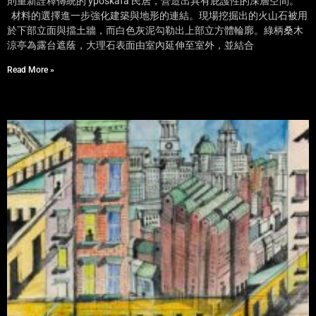
則重新詮釋傳統的 yposkafa 民居，營造出具有庇護性的深層空間。
材料的選擇進一步強化建築與地形的連結。現場挖掘出的火山石被用
於下部立面與擋土牆，而白色灰泥勾勒出上部立方體輪廓。綠柄桑木
涼亭為露台遮蔭，大理石表面由室內延伸至室外，並結合
Read More »