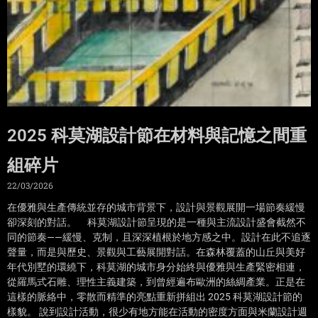
2025 科莫湖設計節在材料與記憶之間重
組碎片
22/03/2026
在優雅與生產傳統並存的城市背景下，設計與景觀展開一場節奏緩慢
卻深刻的對話。 科莫湖設計節呈現的是一種與主流設計盛會截然不
同的節奏——緩慢、克制，且深深植根於地方感之中。設計在此不追逐
聲量，而是與歷史、景觀與工藝展開對話。在森林覆蓋的山丘與美好
年代別墅的環繞下，科莫湖的城市身分始終與優雅與生產緊密相連，
從羅馬式石雕、理性主義建築，到曾經遍布歐洲的絲綢產業。正是在
這樣的脈絡中，零散而精準的亮點重新拼組出 2025 科莫湖設計節的
樣貌。 說到設計活動，很少有地方能在活動的密度方面與米蘭設計週