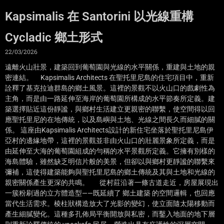
Kapsimalis 在 Santorini 以光線重構
Cycladic 鄉土形式
22/03/2026
遠離火山壯景，建築回到葡萄園與光線的水平關係，重建與土地的親
密連結。 Kapsimalis Architects 在聖托里尼島的住宅項目中，重新
詮釋了基克拉迪群島的鄉土風景。這裡的景觀不以火山口的戲劇性為
主角，而是由一路延伸至海岸的葡萄園所構成的水平節奏所定義。建
築選擇貼近這份靜謐，與鄉村生活建立更親密的聯繫，使空間得以回
應聖托里尼的在地傳統，以及島嶼與土地、光線之間長久而細膩的關
係。 這座由Kapsimalis Architects設計的新住宅坐落於聖托里尼島伊
亞村的邊緣地帶，這裡的景觀並非由火山口的壯麗景象所定義，而是
由延伸至大海的葡萄園組成的勻稱的水平景觀所定義。它擁有別樣的
海島體驗，雖然缺乏明信片般的美景，但卻以與鄉村更靜謐的聯繫來
彌補，這使得建築能夠與聖托里尼島的鄉土傳統及其與土地和光線的
親密關係產生更深的共鳴。 從村莊沿著一條古道走近，房屋展現出
一簇粉刷過的立方體造型——既延續了 鄉土建築 的空間邏輯，也回應
當代生活需求。棱柱狀構造放大了光影的變幻，使立面隨太陽移動而
產生細膩變化。這種多孔佈局平衡開放與私密，而鑿入地面的地下層