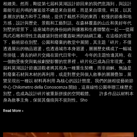
相媲美。然而，剛從第七屆科莫湖設計節回來的我們意識到，與設計
最能引起共鳴的邂逅並不總是來自規模，而是來自環境。科莫，以其
多層次的魅力和手工傳統，提供了截然不同的東西：較慢的節奏和地
方感，設計與歷史、景觀和工藝對話。在森林覆蓋的山丘和美好年代
別墅的背景下，這座城市的身份始終與優雅和生產聯繫在一起——從羅
馬式石雕和理性主義建築到曾經覆蓋歐洲的絲綢工廠。在這樣的背景
下，藝術節在別墅、公園和廢棄的教堂中展開，其主題「碎片」不僅
透過展出的物品迴盪，也透過城市本身迴盪，層層歷史構成了一幅城
市掛毯，過去的碎片交織在當代日常中。 今年的主題恰逢其時。在
一個飽受衝突與氣候劇變影響的世界裡，碎片化已成為日常現實。本
屆科莫湖設計節邀請觀者將其視為一種重生契機，而非崩解。無論是
對廢棄石材與木材的再利用，或是對歷史與個人敘事的層層疊加，展
覽呈現出一種以 材料再利用 為核心的設計態度。我們的旅程從藝術節
中心 Chilometro della Conoscenza 開始，這座線性公園串聯三棟歷史
別墅，也成為設計碎片被重新拼接的空間載體。 許多作品以材料本
身為敘事主角，保留其傷痕與不規則性。Sho
Read More »