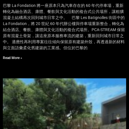
巴黎 La Fondation 將一座原本只為汽車存在的 60 年代停車場，重新
轉化為融合酒店、康體、餐飲與文化活動的複合式公共場所，讓粗獷
混凝土結構再次回到城市日常之中。 巴黎 Les Batignolles 街區中的
La Fondation，將 20 世紀 60 年代辦公樓與停車場重新整合，轉化為
結合酒店、餐飲、康體與文化活動的複合式場所。PCA-STREAM 保留
原有混凝土骨架，讓這座原本服務車流的建築，重新回到城市日常之
中。 適應性再利用專案往往傾向保留原有建築外殼，再透過新的材料
與立面語彙柔化舊建築的工業感。但位於巴黎的
Read More »