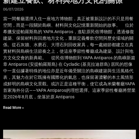
新建立餐飲、材料與地方文化的關係
06/07/2026
當一間餐廳選擇入住一座地方博物館，真正被重新設計的不只是用餐
空間，而是一段關於島嶼、材料與文化記憶重新開始的故事。 位於
希臘安提帕羅斯島的 YAPA Antiparos，進駐原民俗博物館，透過修復
建築、保留材料與回應地方文化，重新定義餐飲空間與歷史場域的關
係。從石灰牆、水磨石、大理石到回收家具，每一處細節都建立在真
實材料與島嶼生活節奏之上，使這座季節性餐廳成為建築、設計與地
方文化交會的新典範。 從民俗博物館到 YAPA Antiparos 的島嶼新篇
章 Antiparos (安提帕羅斯島) 在 Cycladic (基克拉迪群島) 居民的想像
中一直佔據著特殊的地位亦是近年備受關注的島嶼建築與生活風格代
表，其魅力在於它既擁有國際化的氣息，也保留著濃鬱的本土風情形
成鮮明的島嶼文化景觀。或許正是這種平衡，使它成為米蘭餐廳YAPA
首家海外分店——YAPA Antiparos的理想選擇。這家季節性餐廳將營業
至2026年8月底，坐落於原 Antiparos
Read More »