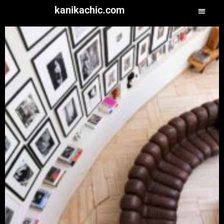
kanikachic.com