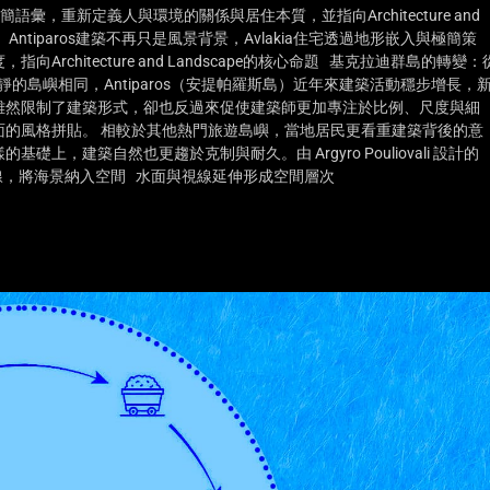
極簡語彙，重新定義人與環境的關係與居住本質，並指向Architecture and
Antiparos建築不再只是風景背景，Avlakia住宅透過地形嵌入與極簡策
hitecture and Landscape的核心命題 基克拉迪群島的轉變：
寧靜的島嶼相同，Antiparos（安提帕羅斯島）近年來建築活動穩步增長，
雖然限制了建築形式，卻也反過來促使建築師更加專注於比例、尺度與細
的風格拼貼。 相較於其他熱門旅遊島嶼，當地居民更看重建築背後的意
，建築自然也更趨於克制與耐久。由 Argyro Pouliovali 設計的
制視線，將海景納入空間 水面與視線延伸形成空間層次