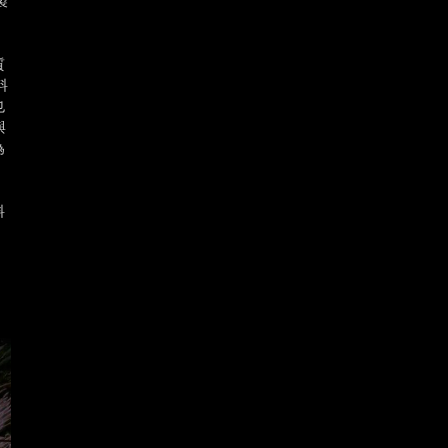
製
的
質
料
也
與
為
料