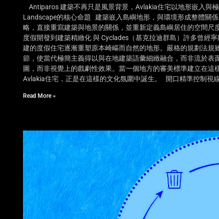
Antiparos 建築不再只是風景背景，Avlakia住宅以地形嵌入與
Landscape的核心命題 建築嵌入島嶼地形，與環境形成整體關係 
略，直接重寫建築與地景的關係，並重新定義島嶼居住的空間尺度，指向Arc
度假開發到建築精緻化 與 Cyclades（基克拉迪群島）許多曾經
建的度假住宅逐漸重塑原本崎嶇而自然的地形。嚴格的規劃法規
節，使當代極簡主義得以與在地建築語彙細緻融合，而非流於表面
圖，而非視覺上的戲劇性效果。當一個地方的審美標準建立在這樣的基礎上
Avlakia住宅，正是在這樣的文化氛圍中誕生。 開口精準控
Read More »