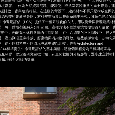
為一種可被理解的Material as Narrative。 本文將從原料、
環境影響。 作為自然資源消耗、能源使用與溫室氣體排放的重要來源，建
%的碳排放，皆與建築相關。在這樣的背景下，建築材料不再只是構成空間
資源與技術創新等策略，材料被重新放回整個系統中檢視，其角色也從物
重新理解。 生命週期評估（LCA）提供了一種系統化的方法，用以衡量與管理建築材
理，每一階段都被納入分析範圍。這種方法不僅讓環境負擔變得可量化，
se的情境中，更能看出材料選擇的長期影響。 在生命週期的不同階段中，投入
用；產出則涵蓋碳排放、廢棄物與污染物的釋放。這些數據會進一步轉化
同材料在不同環境脈絡中得以比較，也與Architecture and
40與14044標準提供生命週期評估的基本架構，將整體流程分為目標與範圍界
相互關聯，從定義研究目標開始，到量化數據與分析影響，逐步建立對材
這類與環境條件相關的議題。