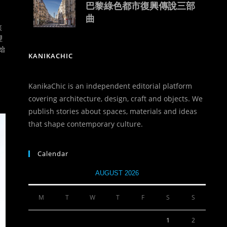
巴黎綠色都市復興傳說三部
曲
森
理
始
KANIKACHIC
KanikaChic is an independent editorial platform
covering architecture, design, craft and objects. We
publish stories about spaces, materials and ideas
that shape contemporary culture.
Calendar
AUGUST 2026
M
T
W
T
F
S
S
1
2