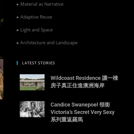
▸ Material as Narrative
▸ Adaptive Reuse
▸ Light and Space
▸ Architecture and Landscape
LATEST STORIES
Wildcoast Residence 讓一棟
房子真正住進澳洲海岸
Candice Swanepoel 領銜
Victoria’s Secret Very Sexy
系列重返羅馬