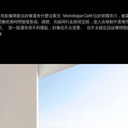
料有點像障眼法好像還有什麼沒看完 Monologue Café 位於韓國洪川，被
間像經過時間慢慢形成。牆體、光線與行走路徑交錯，使人在移動中逐漸
的。 第一眼通常抓不到重點，好像也不太需要。 也不太確定該從哪裡開
太像