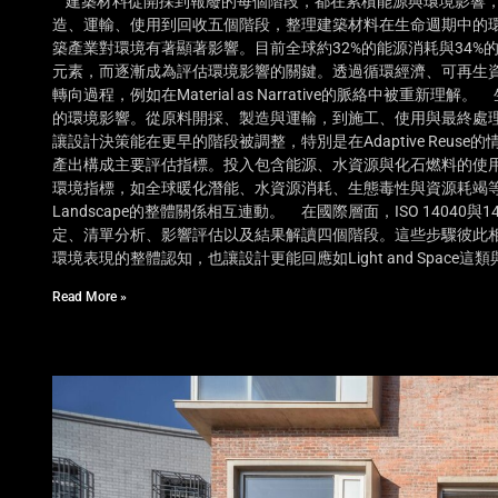
建築材料從開採到報廢的每個階段，都在累積能源與環境影響，也逐漸轉化
造、運輸、使用到回收五個階段，整理建築材料在生命週期中的
築產業對環境有著顯著影響。目前全球約32%的能源消耗與34
元素，而逐漸成為評估環境影響的關鍵。透過循環經濟、可再生
轉向過程，例如在Material as Narrative的脈絡中被
的環境影響。從原料開採、製造與運輸，到施工、使用與最終處
讓設計決策能在更早的階段被調整，特別是在Adaptive Reu
產出構成主要評估指標。投入包含能源、水資源與化石燃料的使
環境指標，如全球暖化潛能、水資源消耗、生態毒性與資源耗竭等，使不
Landscape的整體關係相互連動。 在國際層面，ISO 140
定、清單分析、影響評估以及結果解讀四個階段。這些步驟彼此
環境表現的整體認知，也讓設計更能回應如Light and Space
Read More »