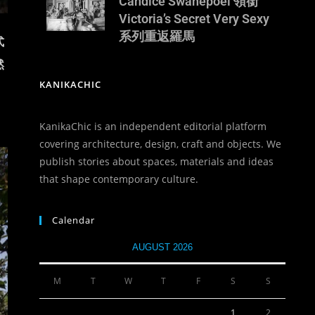
Candice Swanepoel 領銜
Victoria’s Secret Very Sexy
系列重返羅馬
式
然
KANIKACHIC
KanikaChic is an independent editorial platform
covering architecture, design, craft and objects. We
publish stories about spaces, materials and ideas
that shape contemporary culture.
Calendar
AUGUST 2026
M
T
W
T
F
S
S
1
2