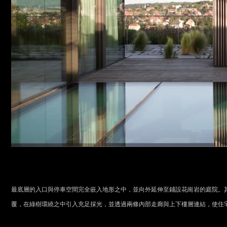
最底層的入口與停車空間完全嵌入地形之中，並向外延伸至鋪設花崗岩的庭院。
覆，在綠樹環繞之中引入充足採光，並透過兩條內部走廊與上下樓層連結，使住