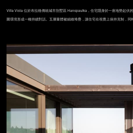
Villa Vista 位於布拉格傳統城市別墅區 Hanspaulka，住宅隱身於
圍環境形成一種持續對話。五層量體被細緻堆疊，讓住宅在視覺上保持克制，同