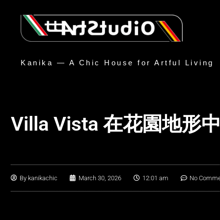
Kanika — A Chic House for Artful Living
Villa Vista 在花
By
kanikachic
March 30, 2026
12:01 am
No Comme