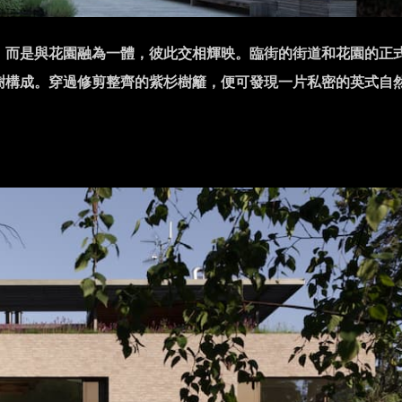
，而是與花園融為一體，彼此交相輝映。臨街的街道和花園的正
樹構成。穿過修剪整齊的紫杉樹籬，便可發現一片私密的英式自