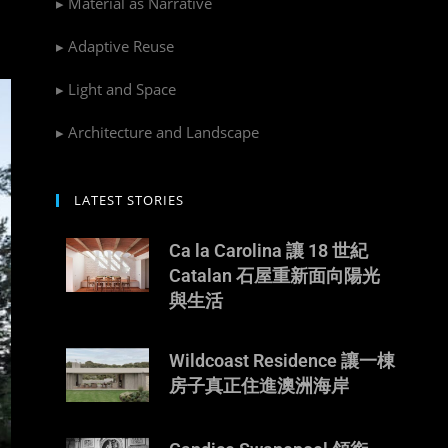
▸ Material as Narrative
▸ Adaptive Reuse
▸ Light and Space
▸ Architecture and Landscape
LATEST STORIES
Ca la Carolina 讓 18 世紀
Catalan 石屋重新面向陽光
與生活
Wildcoast Residence 讓一棟
房子真正住進澳洲海岸