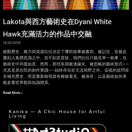
Lakota與西方藝術史在Dyani White
Hawk充滿活力的作品中交融
13/10/2025
縱觀歷史，權力與資源往往決定了哪些故事被書寫、被記住，並被反
覆刻入集體意識之中。若不刻意質疑，我們往往只聽見單一敘事，在
藝術史中亦復如是。然而，那些長期被邊緣化、被忽略的藝術形式——
尤其是原住民的創作實踐——始終存在於主流視野之外。這樣的提問並
非補充歷史，而是重新檢視誰有權被看見、被保存，以及藝術如何承
載多重世界觀與知識體系。
Read More »
Kanika — A Chic House for Artful
Living