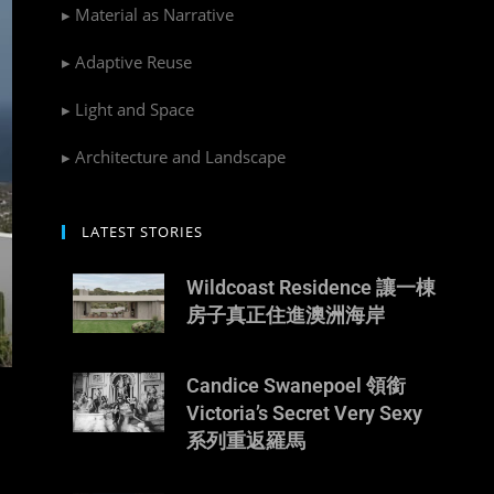
▸ Material as Narrative
▸ Adaptive Reuse
▸ Light and Space
▸ Architecture and Landscape
LATEST STORIES
Wildcoast Residence 讓一棟
房子真正住進澳洲海岸
Candice Swanepoel 領銜
Victoria’s Secret Very Sexy
系列重返羅馬