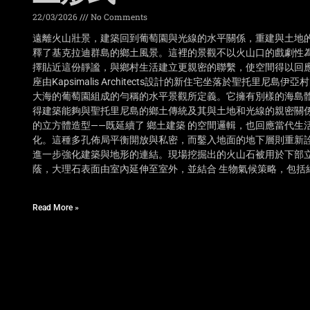
22/03/2026
No Comments
遠離火山壯景，建築回到葡萄園與光線的水平關係，重建與土地的親密連結。
釋了基克拉迪群島的鄉土風景。這裡的景觀不以火山口的戲劇性
擇貼近這份靜謐，與鄉村生活建立更親密的聯繫，使空間得以回應
座由Kapsimalis Architects設計的新住宅坐落於聖托
大海的葡萄園組成的勻稱的水平景觀所定義。它擁有別樣的海島
得建築能夠與聖托里尼島的鄉土傳統及其與土地和光線的親密關
的立方體造型——既延續了 鄉土建築 的空間邏輯，也回應當代
化。這種多孔佈局平衡開放與私密，而鑿入地面的地下層則重新詮釋
進一步強化建築與地形的連結。現場挖掘出的火山石被用於下部
蔭，大理石表面由室內延伸至室外，並結合 生物氣候策略，包括
Read More »