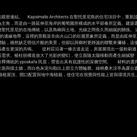
 Kapsimalis Architects 在聖托里尼島的住宅項目中，重新
為主角，而是由一路延伸至海岸的葡萄園所構成的水平節奏所定義。建築
聖托里尼的在地傳統，以及島嶼與土地、光線之間長久而細膩的關係。 
里尼島伊亞村的邊緣地帶，這裡的景觀並非由火山口的壯麗景象所定義，而是由延伸至
體驗，雖然缺乏明信片般的美景，但卻以與鄉村更靜謐的聯繫來彌補，這
係產生更深的共鳴。 從村莊沿著一條古道走近，房屋展現出一簇粉刷過
生活需求。棱柱狀構造放大了光影的變幻，使立面隨太陽移動而產生細膩變
傳統的 yposkafa 民居，營造出具有庇護性的深層空間。 材料的選
立面與擋土牆，而白色灰泥勾勒出上部立方體輪廓。綠柄桑木涼亭為露台
綠植屋頂、開口配置與地中海植栽，使住宅在視覺與性能上皆與環境共生