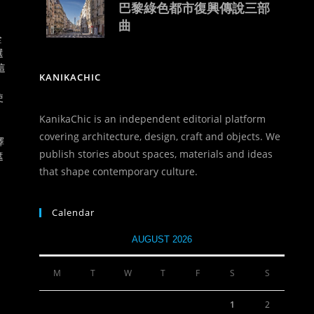
巴黎綠色都市復興傳說三部
曲
詮
選
這
KANIKACHIC
使
KanikaChic is an independent editorial platform
covering architecture, design, craft and objects. We
擇
publish stories about spaces, materials and ideas
遮
that shape contemporary culture.
。
Calendar
AUGUST 2026
M
T
W
T
F
S
S
1
2