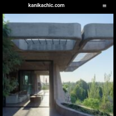
kanikachic.com