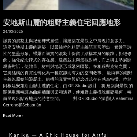
安地斯山麓的粗野主義住宅回應地形
24/03/2026
誠實的混凝土與紀念碑式量體，讓建築在景觀之中展現詩意張力。
這座安地斯山麓的建築，以最純粹的粗野主義語言形塑出一種近乎詩
性的堡壘形象。裸露而誠實的混凝土保留了結構本身的痕跡，拒絕修
飾，強化紀念碑式的存在感。建築並未與景觀對峙，而是與山勢展開
親密對話，使體量、材料與地形形成緊密聯繫。在粗獷與克制之間，
它將結構的真實性轉化為一種沉靜而有力的空間敘事。 最純粹的粗野
主義以原始的混凝土、結構的真實性與紀念碑式存在感為特徵。位於
阿根廷安第斯山脈山麓的住宅，由 OF. Studio 設計，將 建築與景觀 的
關係重新轉譯為曲線牆面與柔和邊界，使粗野主義擺脫僵硬幾何，轉
而呈現出貼近地形的詩意空間。 對 OF. Studio 的創辦人Valentina
Cerrone和Sebastián
Read More »
Kanika — A Chic House for Artful